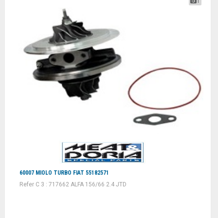
1
60007 MIOLO TURBO FIAT 55182571
Refer C 3 : 717662 ALFA 156/66 2.4 JTD