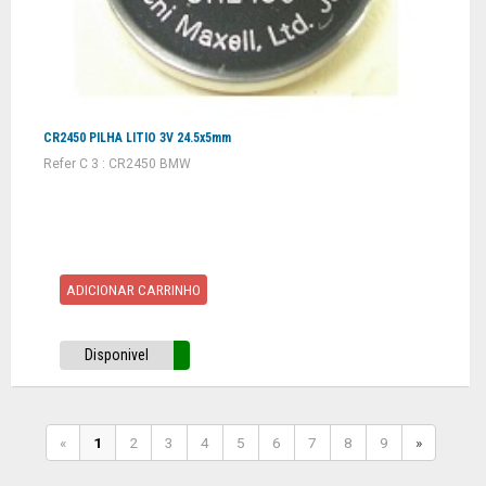
CR2450 PILHA LITIO 3V 24.5x5mm
Refer C 3 : CR2450 BMW
ADICIONAR CARRINHO
Disponivel
«
1
2
3
4
5
6
7
8
9
»