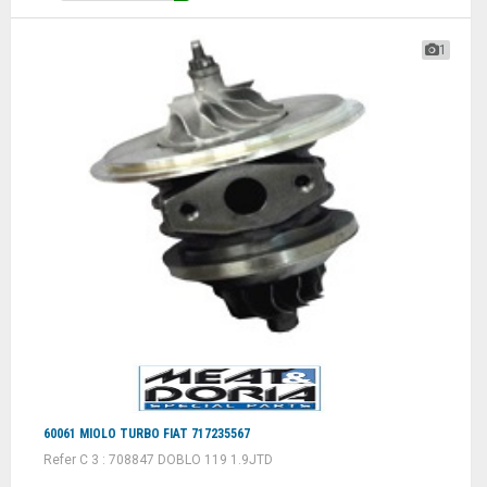
1
60061 MIOLO TURBO FIAT 717235567
Refer C 3 : 708847 DOBLO 119 1.9JTD