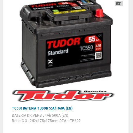
1
TC550 BATERIA TUDOR 55Ah 460A (EN)
BATERIA DRIVERS 54Ah 500A (EN)
Refer C 3 : 242x175x175mm DTA. =TB602