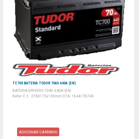
TC700 BATERIA TUDOR 70Ah 640A (EN)
BATERIA DRIVERS 70Ah 640A (EN)
Refer C 3 : 278X175x190mm DTA. =E44=TB740
ADICIONAR CARRINHO