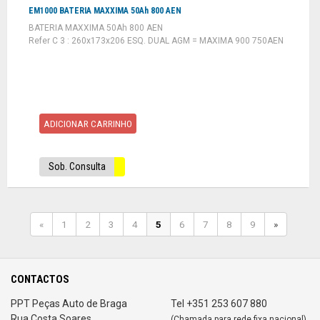
EM1000 BATERIA MAXXIMA 50Ah 800 AEN
BATERIA MAXXIMA 50Ah 800 AEN
Refer C 3 : 260x173x206 ESQ. DUAL AGM = MAXIMA 900 750AEN
ADICIONAR CARRINHO
Sob. Consulta
«
1
2
3
4
5
6
7
8
9
»
CONTACTOS
PPT Peças Auto de Braga
Tel +351 253 607 880
Rua Costa Soares
(Chamada para rede fixa nacional)