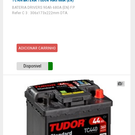
TC904 BATERIA TUDOR 90Ah 680A (EN)
BATERIA DRIVERS 90Ah 680A (EN) F.P.
Refer C 3 : 306x173x222mm DTA.
ADICIONAR CARRINHO
Disponivel
1