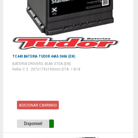
TC440 BATERIA TUDOR 44Ah 360A (EN)
BATERIA DRIVERS 45Ah 370A (EN)
Refer C 3 : 207x175x190mm DTA. = B18
ADICIONAR CARRINHO
Disponivel