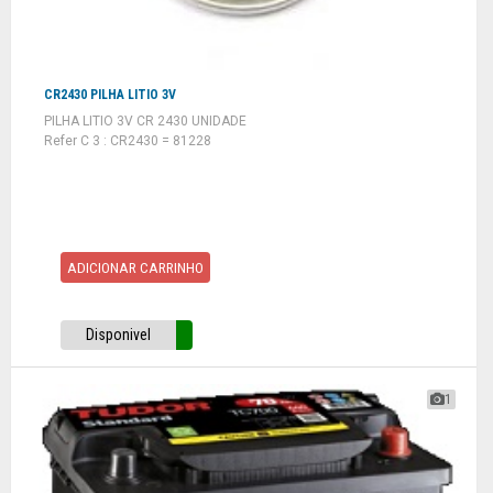
CR2430 PILHA LITIO 3V
PILHA LITIO 3V CR 2430 UNIDADE
Refer C 3 : CR2430 = 81228
ADICIONAR CARRINHO
Disponivel
1