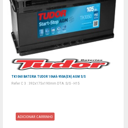
TK1060 BATERIA TUDOR 106Ah 950A(EN) AGM S/S
Refer C 3 : 392x175x190mm DTA. S/S - H15
ADICIONAR CARRINHO