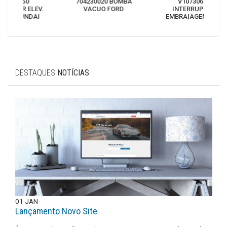
704230020 BOMBA
V10730642
3
EV.
VACUO FORD
INTERRUPTOR
AI
EMBRAIAGEM VAG
DESTAQUES
NOTÍCIAS
01
JAN
Lançamento Novo Site