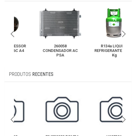
SOR
260058
R134a LIQUIDO
 A4
CONDENSADOR AC
REFRIGERANTE R134A
TUD
PSA
Kg
PRODUTOS
RECENTES