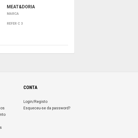
MEAT&DORIA
MARCA
REFER C 3
CONTA
Login/Registo
tos
Esqueceu-se da password?
nto
s