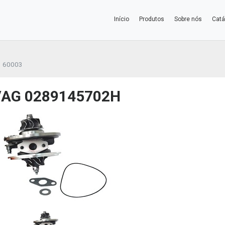
Início
Produtos
Sobre nós
Catá
60003
VAG 0289145702H