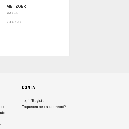
METZGER
MARCA
REFER C 3
CONTA
Login/Registo
tos
Esqueceu-se da password?
nto
s