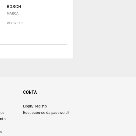
BOSCH
MARCA
REFER C 3
CONTA
Login/Registo
tos
Esqueceu-se da password?
nto
s