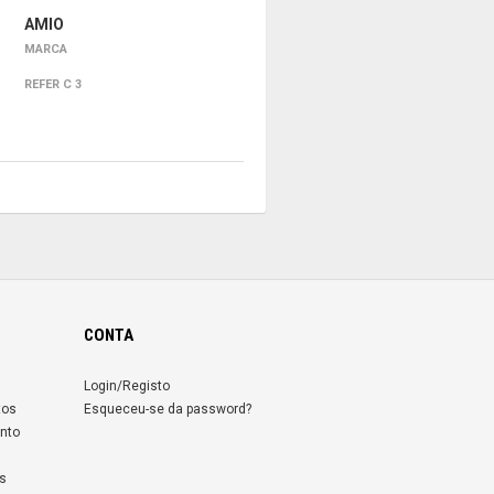
AMIO
MARCA
REFER C 3
CONTA
Login/Registo
tos
Esqueceu-se da password?
nto
s