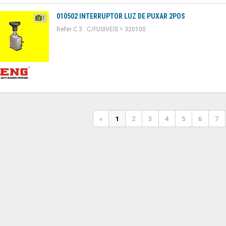
010502 INTERRUPTOR LUZ DE PUXAR 2POS
1
Refer C 3 : C/FUSIVEIS = 320100
«
1
2
3
4
5
6
7