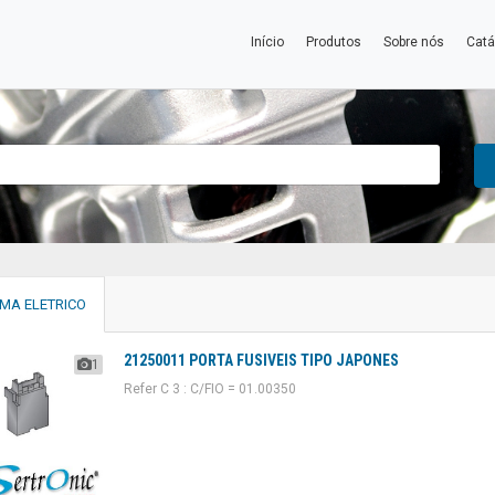
Início
Produtos
Sobre nós
Catá
EMA ELETRICO
21250011 PORTA FUSIVEIS TIPO JAPONES
1
Refer C 3 : C/FIO = 01.00350