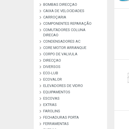
BOMBAS DIRECÇAO
BOMBAS ALTA PRESSAO
BOMBAS COMBUSTIVEL
BOMBAS DE VACUO
BOMBAS ESGUICHO
COMMON RAI
CAIXA DE VELOCIDADES
KIT REPARAÇAO BOMBAS
DIREÇAO
CARROÇARIA
COMPONENTES REPARAÇÃO
COMUTADORES COLUNA
MATERIAL DE
PEÇAS REPARAÇAO
PEÇAS REPARAÇÃO
PEÇAS REPARAÇÃO
PLACAS RETIFICADORAS
DIRECAO
ARCONDICIONADO
ALTERNADOR E M
COMPRESSORES A
INJETORES
CONDENSADORES AC
COMUTADORES
CORE MOTOR ARRANQUE
CORPO DE VALVULA
DIRECÇAO
DIVERSOS
ECO-LUB
DESCRIÇAO
DIVERSOS
LIVRE
LIVRE
LIVRE
LIVRE
LIVRE
LIVRE
LIVRE
LIVRE
LIVRE
LIVRE
LIVRE
ECOVALOR
ECOVALOR LUBRIFICANTES
ELEVADORES DE VIDRO
ECOVALOR
EQUIPAMENTOS
ESCOVAS
CARREGADORES E
MANOMETROS
TESTADORES
EXTRAS
ESCOVAS CARVÃO ALTER E
ESCOVAS LIMPA VIDROS
M/A
FAROLINS
ALARMES & SEGURANÇA
ANTENAS
EXTRAS
FECHADURAS PORTA
FERRAMENTAS