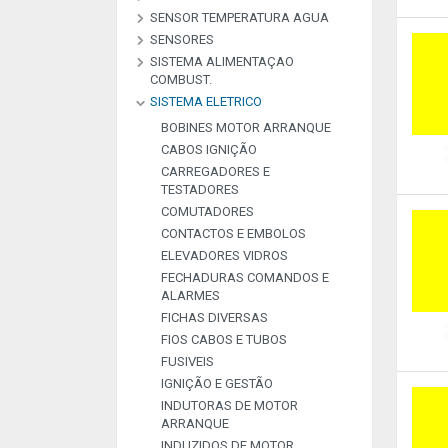
SENSOR TEMPERATURA AGUA
POLIES
ROLAMENTOS
SENSORES
SISTEMA ALIMENTAÇAO
SENSORES PARQUEAMENTO
COMBUST.
SISTEMA ELETRICO
RELE
TUBOS COMBUSTIVEL
BOBINES MOTOR ARRANQUE
CABOS IGNIÇÃO
CARREGADORES E
TESTADORES
COMUTADORES
CONTACTOS E EMBOLOS
ELEVADORES VIDROS
FECHADURAS COMANDOS E
ALARMES
FICHAS DIVERSAS
FIOS CABOS E TUBOS
FUSIVEIS
IGNIÇÃO E GESTÃO
INDUTORAS DE MOTOR
ARRANQUE
INDUZIDOS DE MOTOR