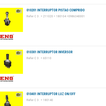
010201 INTERRUPTOR PISTAO COMPRIDO
1
Refer C 3 : = 211020 = 180104 =0986340001
010301 INTERRUPTOR INVERSOR
1
Refer C 3 : = 65110
010401 INTERRUPTOR LUZ ON/OFF
1
Refer C 3 : = 180140