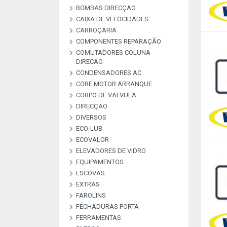
BOMBAS DIRECÇAO
BOMBAS ALTA PRESSAO
BOMBAS COMBUSTIVEL
BOMBAS DE VACUO
BOMBAS ESGUICHO
COMMON RAI
CAIXA DE VELOCIDADES
KIT REPARAÇAO BOMBAS
DIREÇAO
CARROÇARIA
COMPONENTES REPARAÇÃO
COMUTADORES COLUNA
MATERIAL DE
PEÇAS REPARAÇAO
PEÇAS REPARAÇÃO
PEÇAS REPARAÇÃO
PLACAS RETIFICADORAS
DIRECAO
ARCONDICIONADO
ALTERNADOR E M
COMPRESSORES A
INJETORES
CONDENSADORES AC
COMUTADORES
CORE MOTOR ARRANQUE
CORPO DE VALVULA
DIRECÇAO
DIVERSOS
ECO-LUB
DESCRIÇAO
DIVERSOS
LIVRE
LIVRE
LIVRE
LIVRE
LIVRE
LIVRE
LIVRE
LIVRE
LIVRE
LIVRE
LIVRE
ECOVALOR
ECOVALOR LUBRIFICANTES
ELEVADORES DE VIDRO
ECOVALOR
EQUIPAMENTOS
ESCOVAS
CARREGADORES E
MANOMETROS
TESTADORES
EXTRAS
ESCOVAS CARVÃO ALTER E
ESCOVAS LIMPA VIDROS
M/A
FAROLINS
ALARMES & SEGURANÇA
ANTENAS
EXTRAS
FECHADURAS PORTA
FERRAMENTAS