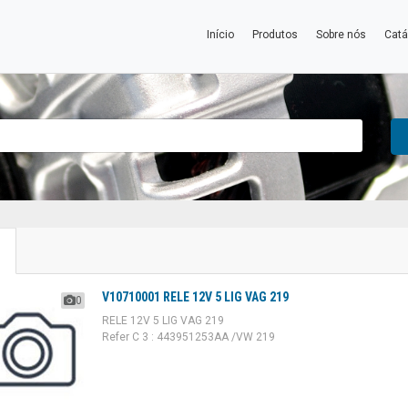
Início
Produtos
Sobre nós
Catá
O
V10710001 RELE 12V 5 LIG VAG 219
0
RELE 12V 5 LIG VAG 219
Refer C 3 : 443951253AA /VW 219