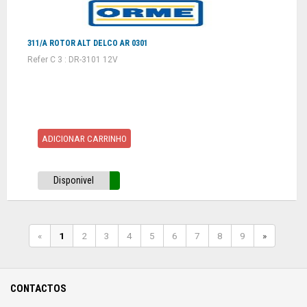
311/A ROTOR ALT DELCO AR 0301
Refer C 3 : DR-3101 12V
ADICIONAR CARRINHO
Disponivel
«
1
2
3
4
5
6
7
8
9
»
CONTACTOS