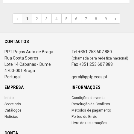
«
1
2
3
4
5
6
7
8
9
»
CONTACTOS
PPT Peças Auto de Braga
Tel +351 253 607 880
Rua Costa Soares
(Chamada para rede fixa nacional)
Lote 14 Cabanas - Dume
Fax +351 253 607 888
4700-001 Braga
Portugal
geral@pptpecas.pt
EMPRESA
INFORMAÇÕES
Início
Condições de venda
Sobre nós
Resolução de Conflitos
Catálogos
Métodos de pagamento
Noticias
Portes de Envio
Livro de reclamações
CONTA