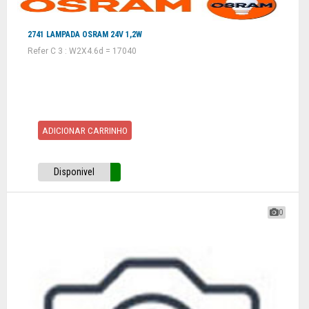
2741 LAMPADA OSRAM 24V 1,2W
Refer C 3 : W2X4.6d = 17040
ADICIONAR CARRINHO
Disponivel
0