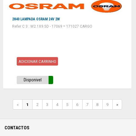
2840 LAMPADA OSRAM 24V 2W
Refer C 3 : W2.1X9.5D - 17069 = 171027 CARGO
ADICIONAR CARRINHO
Disponivel
«
1
2
3
4
5
6
7
8
9
»
CONTACTOS