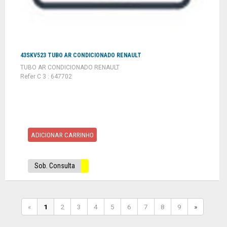
43SKV523 TUBO AR CONDICIONADO RENAULT
TUBO AR CONDICIONADO RENAULT
Refer C 3 : 647702
ADICIONAR CARRINHO
Sob. Consulta
«
1
2
3
4
5
6
7
8
9
»