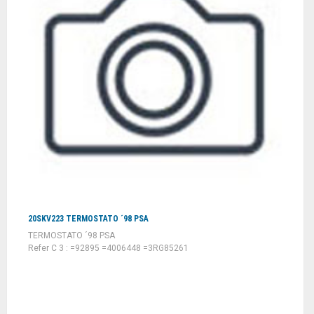
20SKV223 TERMOSTATO ´98 PSA
TERMOSTATO ´98 PSA
Refer C 3 : =92895 =4006448 =3RG85261