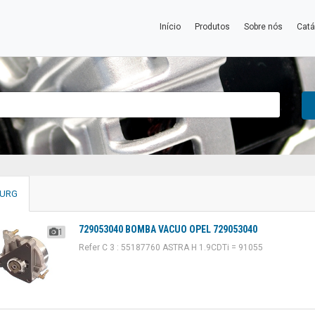
Início
Produtos
Sobre nós
Catá
BURG
729053040 BOMBA VACUO OPEL 729053040
1
Refer C 3 : 55187760 ASTRA H 1.9CDTi = 91055