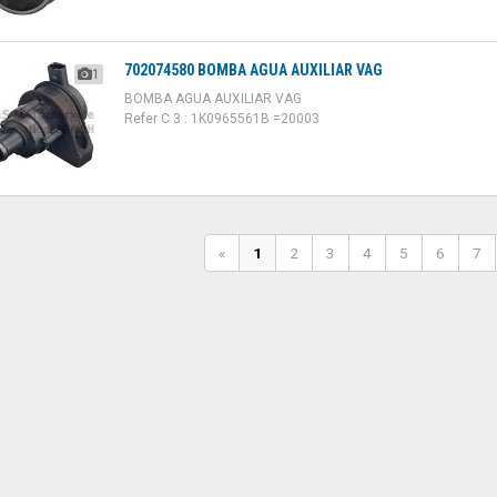
702074580 BOMBA AGUA AUXILIAR VAG
1
BOMBA AGUA AUXILIAR VAG
Refer C 3 : 1K0965561B =20003
«
1
2
3
4
5
6
7