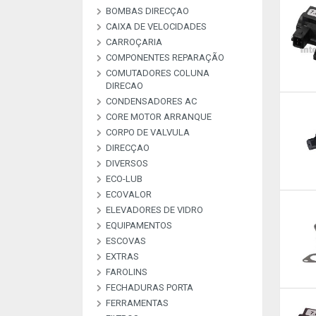
BOMBAS DIRECÇAO
BOMBAS ALTA PRESSAO
BOMBAS COMBUSTIVEL
BOMBAS DE VACUO
BOMBAS ESGUICHO
COMMON RAI
CAIXA DE VELOCIDADES
KIT REPARAÇAO BOMBAS
DIREÇAO
CARROÇARIA
COMPONENTES REPARAÇÃO
COMUTADORES COLUNA
MATERIAL DE
PEÇAS REPARAÇAO
PEÇAS REPARAÇÃO
PEÇAS REPARAÇÃO
PLACAS RETIFICADORAS
DIRECAO
ARCONDICIONADO
ALTERNADOR E M
COMPRESSORES A
INJETORES
CONDENSADORES AC
COMUTADORES
CORE MOTOR ARRANQUE
CORPO DE VALVULA
DIRECÇAO
DIVERSOS
ECO-LUB
DESCRIÇAO
DIVERSOS
LIVRE
LIVRE
LIVRE
LIVRE
LIVRE
LIVRE
LIVRE
LIVRE
LIVRE
LIVRE
LIVRE
ECOVALOR
ECOVALOR LUBRIFICANTES
ELEVADORES DE VIDRO
ECOVALOR
EQUIPAMENTOS
ESCOVAS
CARREGADORES E
MANOMETROS
TESTADORES
EXTRAS
ESCOVAS CARVÃO ALTER E
ESCOVAS LIMPA VIDROS
M/A
FAROLINS
ALARMES & SEGURANÇA
ANTENAS
EXTRAS
FECHADURAS PORTA
FERRAMENTAS