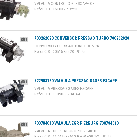
VALVULA CONTROLO G. ESCAPE OE
Refer C 3 : 1618X2 =9228
700262020 CONVERSOR PRESSAO TURBO 700262020
1
CONVERSOR PRESSAO TURBOCOMPR.
Refer C 3 : 0051535528 =9125
722903180 VALVULA PRESSAO GASES ESCAPE
1
VALVULA PRESSAO GASES ESCAPE
Refer C 3 : 8E0906628A A4
700784010 VALVULA EGR PIERBURG 700784010
1
VALVULA EGR PIERBURG 700784010
Refer C 3 : 11747537612 BMW E39/53 = 9142