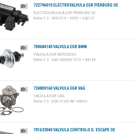
722796010 ELECTROVALVULA EGR PIERBURG OE
1
ELECTROVALVULA EGR PIERBURG OE
Refer C 3 : 0892213 = 9093 = 342137
700684140 VALVULA EGR BMW
1
VALVULA EGR MERCEDES
Refer C 3 : 6461400960 VITO = 88195
724809160 VALVULA EGR VAG
1
VALVULA EGR VAG
Refer C 3 : 038131501AF =88051
701633040 VALVULA CONTROLO G. ESCAPE OE
1