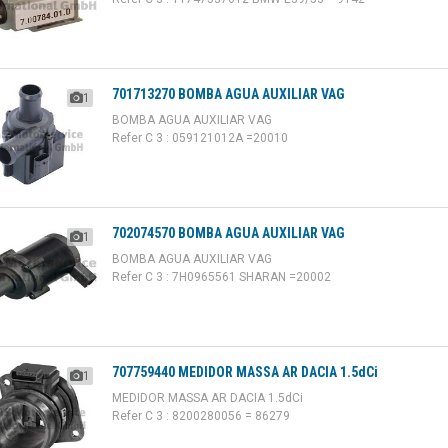
701713270 BOMBA AGUA AUXILIAR VAG
1
BOMBA AGUA AUXILIAR VAG
Refer C 3 : 059121012A =20010
702074570 BOMBA AGUA AUXILIAR VAG
1
BOMBA AGUA AUXILIAR VAG
Refer C 3 : 7H0965561 SHARAN =20002
707759440 MEDIDOR MASSA AR DACIA 1.5dCi
1
MEDIDOR MASSA AR DACIA 1.5dCi
Refer C 3 : 8200280056 = 86279