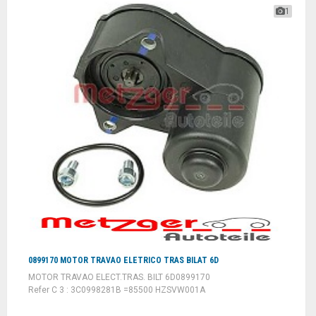
1
0899170 MOTOR TRAVAO ELETRICO TRAS BILAT 6D
MOTOR TRAVAO ELECT.TRAS. BILT 6D0899170
Refer C 3 : 3C0998281B =85500 HZSVW001A