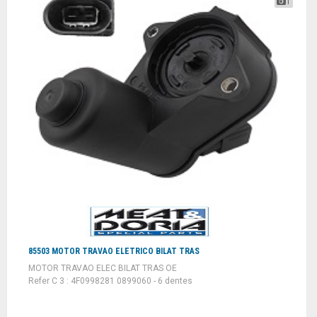
1
85503 MOTOR TRAVAO ELETRICO BILAT TRAS
MOTOR TRAVAO ELEC BILAT TRAS OE
Refer C 3 : 4F0998281 0899060 - 6 dentes