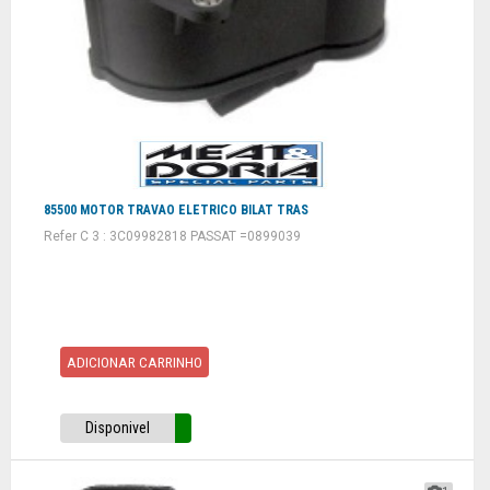
85500 MOTOR TRAVAO ELETRICO BILAT TRAS
Refer C 3 : 3C09982818 PASSAT =0899039
ADICIONAR CARRINHO
Disponivel