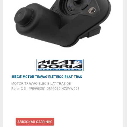
85503E MOTOR TRAVAO ELETRICO BILAT TRAS
MOTOR TRAVAO ELEC BILAT TRAS OE
Refer C 3 : 4F0998281 0899060 HZSVW003
ADICIONAR CARRINHO