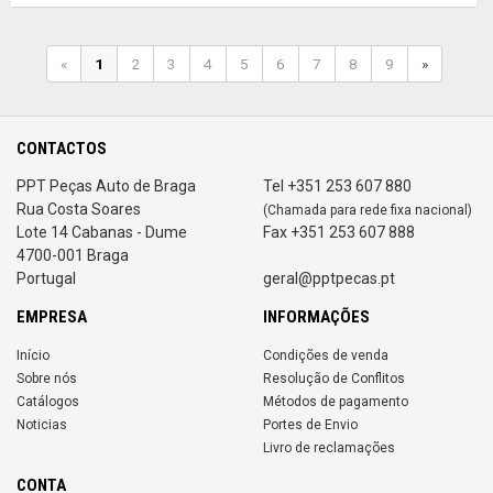
«
1
2
3
4
5
6
7
8
9
»
CONTACTOS
PPT Peças Auto de Braga
Tel +351 253 607 880
Rua Costa Soares
(Chamada para rede fixa nacional)
Lote 14 Cabanas - Dume
Fax +351 253 607 888
4700-001 Braga
Portugal
geral@pptpecas.pt
EMPRESA
INFORMAÇÕES
Início
Condições de venda
Sobre nós
Resolução de Conflitos
Catálogos
Métodos de pagamento
Noticias
Portes de Envio
Livro de reclamações
CONTA