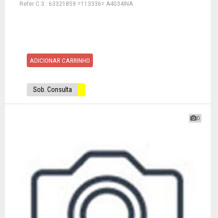
Refer C 3 : 63321859 =113336= A4034INA
ADICIONAR CARRINHO
Sob. Consulta
0