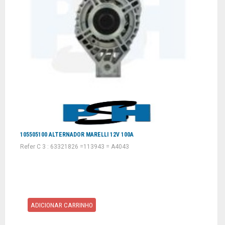
105505100 ALTERNADOR MARELLI 12V 100A
Refer C 3 : 63321826 =113943 = A4043
ADICIONAR CARRINHO