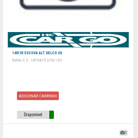
140135 ESCOVA ALT DELCO US
Refer C 3 : 1876873 27SI 12V
ADICIONAR CARRINHO
Disponivel
0