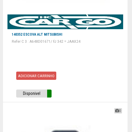
140352 ESCOVA ALT MITSUBISHI
Refer C 3 : A648D01671/ FJ 342 = JAAX24
ADICIONAR CARRINHO
Disponivel
0