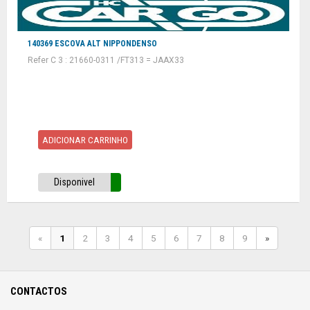
140369 ESCOVA ALT NIPPONDENSO
Refer C 3 : 21660-0311 /FT313 = JAAX33
ADICIONAR CARRINHO
Disponivel
«
1
2
3
4
5
6
7
8
9
»
CONTACTOS