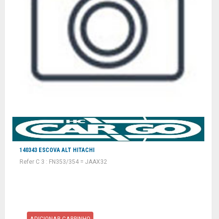
140343 ESCOVA ALT HITACHI
Refer C 3 : FN353/354 = JAAX32
ADICIONAR CARRINHO