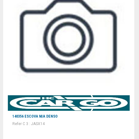
140356 ESCOVA M/A DENSO
Refer C 3 : JASX14