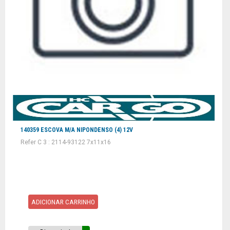
140359 ESCOVA M/A NIPONDENSO (4) 12V
Refer C 3 : 2114-93122 7x11x16
ADICIONAR CARRINHO