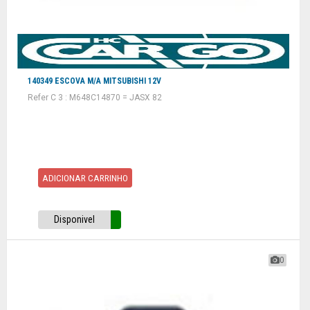
140349 ESCOVA M/A MITSUBISHI 12V
Refer C 3 : M648C14870 = JASX 82
ADICIONAR CARRINHO
Disponivel
0