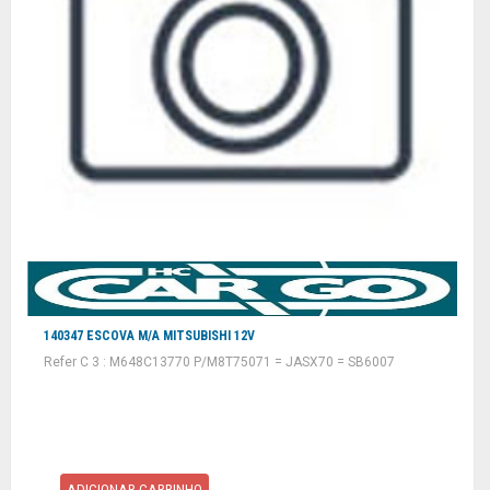
140347 ESCOVA M/A MITSUBISHI 12V
Refer C 3 : M648C13770 P/M8T75071 = JASX70 = SB6007
ADICIONAR CARRINHO