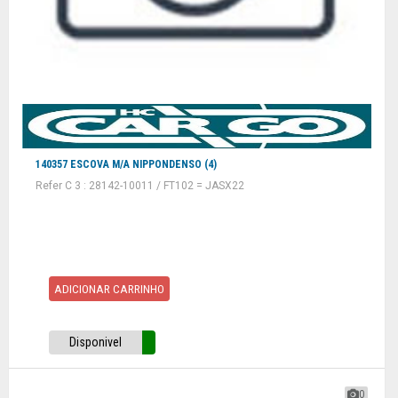
140357 ESCOVA M/A NIPPONDENSO (4)
Refer C 3 : 28142-10011 / FT102 = JASX22
ADICIONAR CARRINHO
Disponivel
0