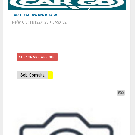
140341 ESCOVA M/A HITACHI
Refer C 3 : FN122/123 = JASX 32
ADICIONAR CARRINHO
Sob. Consulta
0