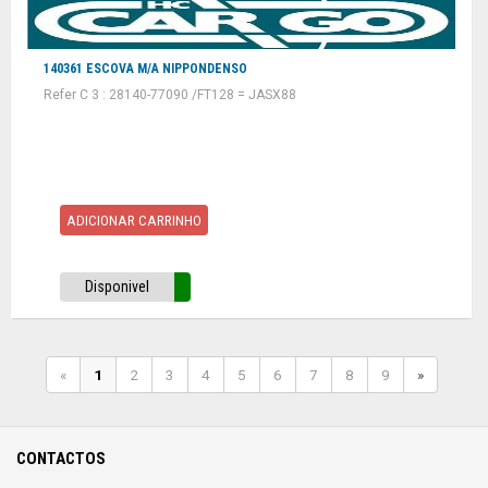
140361 ESCOVA M/A NIPPONDENSO
Refer C 3 : 28140-77090 /FT128 = JASX88
ADICIONAR CARRINHO
Disponivel
«
1
2
3
4
5
6
7
8
9
»
CONTACTOS