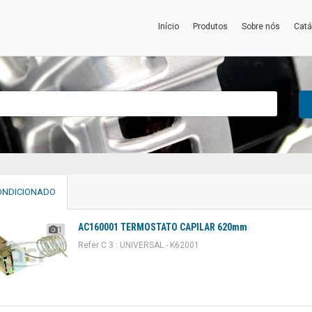
Início
Produtos
Sobre nós
Catá
ONDICIONADO
AC160001 TERMOSTATO CAPILAR 620mm
1
Refer C 3 : UNIVERSAL - K62001