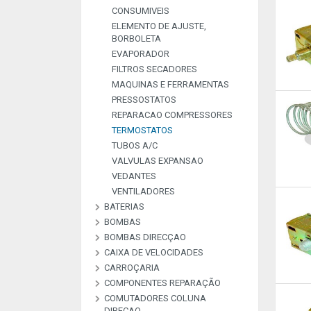
CONSUMIVEIS
ELEMENTO DE AJUSTE,
BORBOLETA
EVAPORADOR
FILTROS SECADORES
MAQUINAS E FERRAMENTAS
PRESSOSTATOS
REPARACAO COMPRESSORES
TERMOSTATOS
TUBOS A/C
VALVULAS EXPANSAO
VEDANTES
VENTILADORES
BATERIAS
BOMBAS
BATERIAS BOOSTERS E PILHAS
BOMBAS DIRECÇAO
BOMBAS ALTA PRESSAO
BOMBAS COMBUSTIVEL
BOMBAS DE VACUO
BOMBAS ESGUICHO
COMMON RAI
CAIXA DE VELOCIDADES
KIT REPARAÇAO BOMBAS
DIREÇAO
CARROÇARIA
COMPONENTES REPARAÇÃO
COMUTADORES COLUNA
MATERIAL DE
PEÇAS REPARAÇAO
PEÇAS REPARAÇÃO
PEÇAS REPARAÇÃO
PLACAS RETIFICADORAS
DIRECAO
ARCONDICIONADO
ALTERNADOR E M
COMPRESSORES A
INJETORES