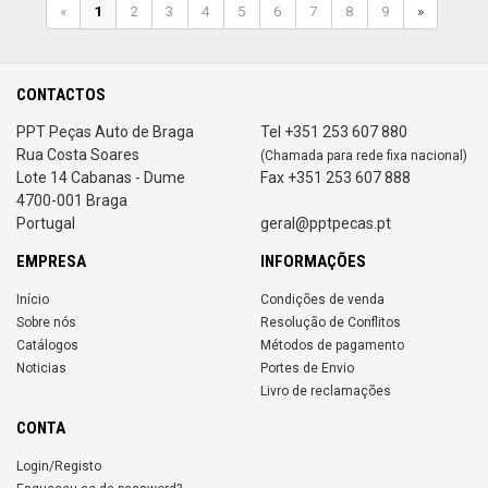
«
1
2
3
4
5
6
7
8
9
»
CONTACTOS
PPT Peças Auto de Braga
Tel +351 253 607 880
Rua Costa Soares
(Chamada para rede fixa nacional)
Lote 14 Cabanas - Dume
Fax +351 253 607 888
4700-001 Braga
Portugal
geral@pptpecas.pt
EMPRESA
INFORMAÇÕES
Início
Condições de venda
Sobre nós
Resolução de Conflitos
Catálogos
Métodos de pagamento
Noticias
Portes de Envio
Livro de reclamações
CONTA
Login/Registo