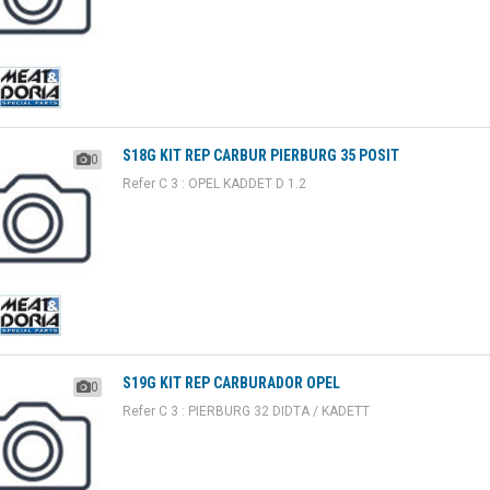
S18G KIT REP CARBUR PIERBURG 35 POSIT
0
Refer C 3 : OPEL KADDET D 1.2
S19G KIT REP CARBURADOR OPEL
0
Refer C 3 : PIERBURG 32 DIDTA / KADETT