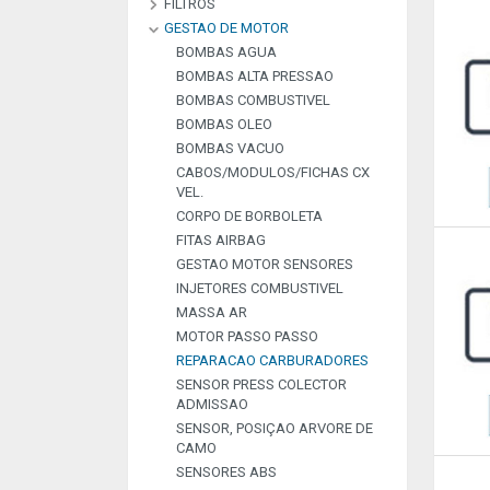
FILTROS
FERRAMENTAS AR
FERRAMENTAS OLEOS E
CONDICIONADO
DIVERSOS
GESTAO DE MOTOR
FILTROS AR
FILTROS COMBUSTIVEL
FILTROS DESIDATANTES AR
FILTROS HABITACULO
FILTROS OLEO
CONDIC
BOMBAS AGUA
BOMBAS ALTA PRESSAO
BOMBAS COMBUSTIVEL
BOMBAS OLEO
BOMBAS VACUO
CABOS/MODULOS/FICHAS CX
VEL.
CORPO DE BORBOLETA
FITAS AIRBAG
GESTAO MOTOR SENSORES
INJETORES COMBUSTIVEL
MASSA AR
MOTOR PASSO PASSO
REPARACAO CARBURADORES
SENSOR PRESS COLECTOR
ADMISSAO
SENSOR, POSIÇAO ARVORE DE
CAMO
SENSORES ABS