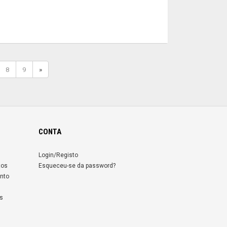
8
9
»
CONTA
Login/Registo
tos
Esqueceu-se da password?
nto
s