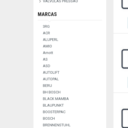
VALVULAS PRESSAO
EGR
VALVULAS GASES
MARCAS
3RG
ACR
ALUPERL
AMIO
Arnott
AS
ASD
AUTOLIFT
AUTOPAL
BERU
BH BOSCH
BLACK MAMBA
BLAUPUNKT
BOOSTERPAC
BOSCH
BRENNENSTUHL