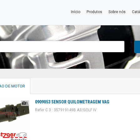
Início
Produtos
Sobre nós
Catá
AO DE MOTOR
0909053 SENSOR QUILOMETRAGEM VAG
1
Refer C 3 : 357919149B A3/GOLF IV