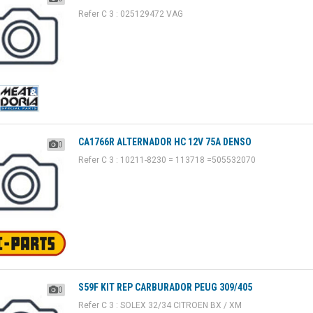
Refer C 3 : 025129472 VAG
CA1766R ALTERNADOR HC 12V 75A DENSO
0
Refer C 3 : 10211-8230 = 113718 =505532070
S59F KIT REP CARBURADOR PEUG 309/405
0
Refer C 3 : SOLEX 32/34 CITROEN BX / XM