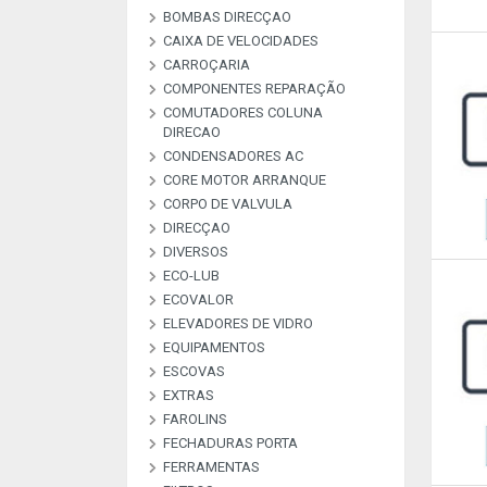
BOMBAS DIRECÇAO
BOMBAS ALTA PRESSAO
BOMBAS COMBUSTIVEL
BOMBAS DE VACUO
BOMBAS ESGUICHO
COMMON RAI
CAIXA DE VELOCIDADES
KIT REPARAÇAO BOMBAS
DIREÇAO
CARROÇARIA
COMPONENTES REPARAÇÃO
COMUTADORES COLUNA
MATERIAL DE
PEÇAS REPARAÇAO
PEÇAS REPARAÇÃO
PEÇAS REPARAÇÃO
PLACAS RETIFICADORAS
DIRECAO
ARCONDICIONADO
ALTERNADOR E M
COMPRESSORES A
INJETORES
CONDENSADORES AC
COMUTADORES
CORE MOTOR ARRANQUE
CORPO DE VALVULA
DIRECÇAO
DIVERSOS
ECO-LUB
DESCRIÇAO
DIVERSOS
LIVRE
LIVRE
LIVRE
LIVRE
LIVRE
LIVRE
LIVRE
LIVRE
LIVRE
LIVRE
LIVRE
ECOVALOR
ECOVALOR LUBRIFICANTES
ELEVADORES DE VIDRO
ECOVALOR
EQUIPAMENTOS
ESCOVAS
CARREGADORES E
MANOMETROS
TESTADORES
EXTRAS
ESCOVAS CARVÃO ALTER E
ESCOVAS LIMPA VIDROS
M/A
FAROLINS
ALARMES & SEGURANÇA
ANTENAS
EXTRAS
FECHADURAS PORTA
FERRAMENTAS