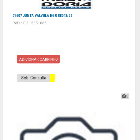
01607 JUNTA VALVULA EGR 88043/92
Refer C 3 : 5851065
ADICIONAR CARRINHO
Sob. Consulta
0