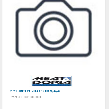
01611 JUNTA VALVULA EGR 88072/47/49
Refer C 3 : 036131503T