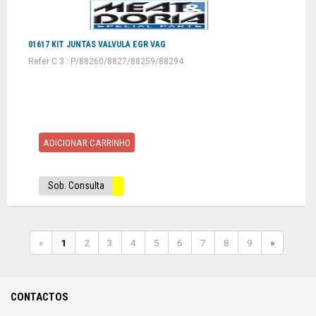
01617 KIT JUNTAS VALVULA EGR VAG
Refer C 3 : P/88260/8827/88259/88294
ADICIONAR CARRINHO
Sob. Consulta
«
1
2
3
4
5
6
7
8
9
»
CONTACTOS