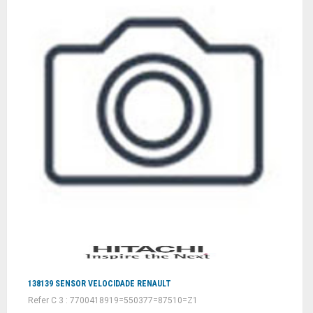
138139 SENSOR VELOCIDADE RENAULT
Refer C 3 : 7700418919=550377=87510=Z1