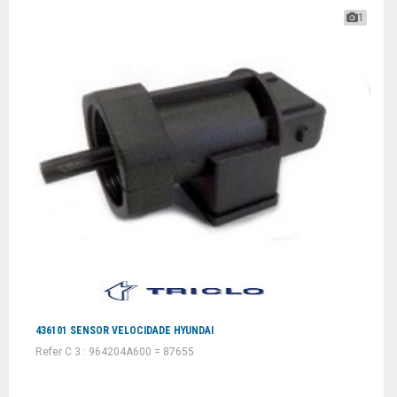
1
436101 SENSOR VELOCIDADE HYUNDAI
Refer C 3 : 964204A600 = 87655