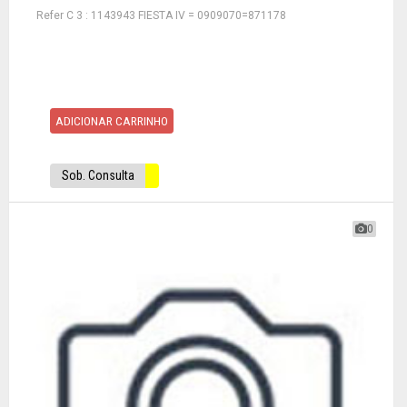
Refer C 3 : 1143943 FIESTA IV = 0909070=871178
ADICIONAR CARRINHO
Sob. Consulta
0