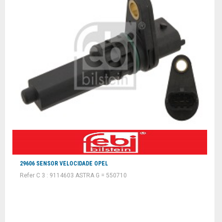
29606 SENSOR VELOCIDADE OPEL
Refer C 3 : 9114603 ASTRA G = 550710