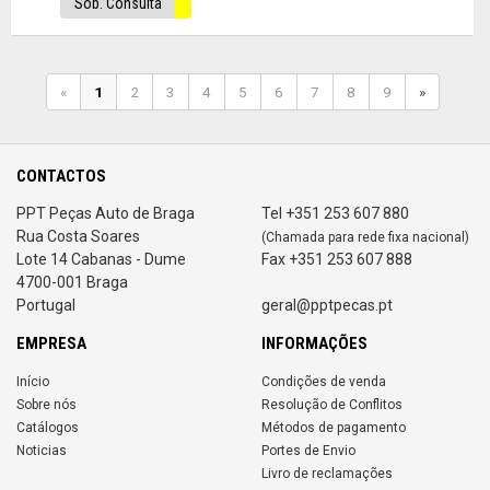
Sob. Consulta
«
1
2
3
4
5
6
7
8
9
»
CONTACTOS
PPT Peças Auto de Braga
Tel +351 253 607 880
Rua Costa Soares
(Chamada para rede fixa nacional)
Lote 14 Cabanas - Dume
Fax +351 253 607 888
4700-001 Braga
Portugal
geral@pptpecas.pt
EMPRESA
INFORMAÇÕES
Início
Condições de venda
Sobre nós
Resolução de Conflitos
Catálogos
Métodos de pagamento
Noticias
Portes de Envio
Livro de reclamações