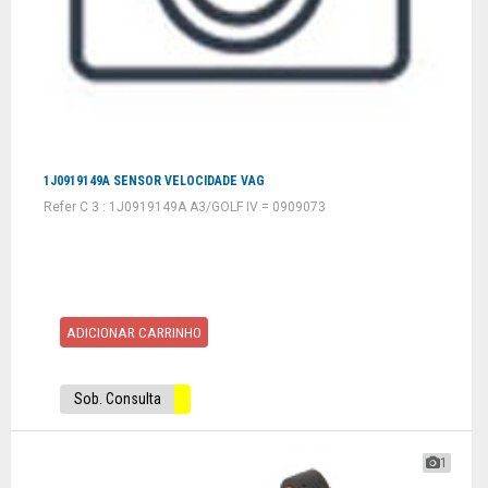
1J0919149A SENSOR VELOCIDADE VAG
Refer C 3 : 1J0919149A A3/GOLF IV = 0909073
ADICIONAR CARRINHO
Sob. Consulta
1