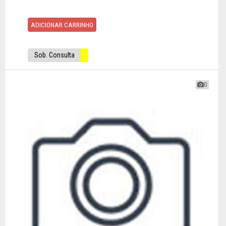
ADICIONAR CARRINHO
Sob. Consulta
0