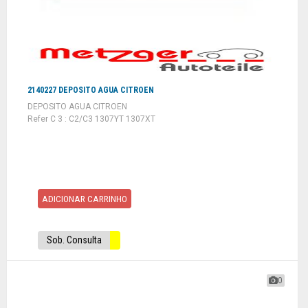
2140227 DEPOSITO AGUA CITROEN
DEPOSITO AGUA CITROEN
Refer C 3 : C2/C3 1307YT 1307XT
ADICIONAR CARRINHO
Sob. Consulta
0