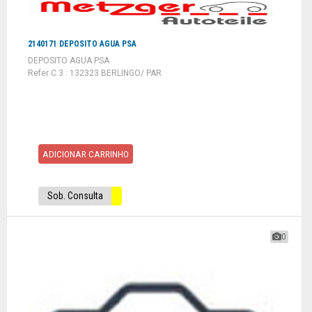
2140171 DEPOSITO AGUA PSA
DEPOSITO AGUA PSA
Refer C 3 : 132323 BERLINGO/ PAR
ADICIONAR CARRINHO
Sob. Consulta
0