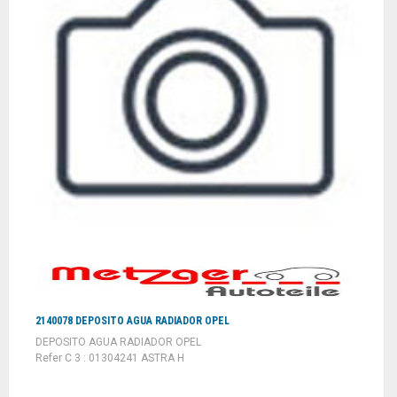
2140078 DEPOSITO AGUA RADIADOR OPEL
DEPOSITO AGUA RADIADOR OPEL
Refer C 3 : 01304241 ASTRA H