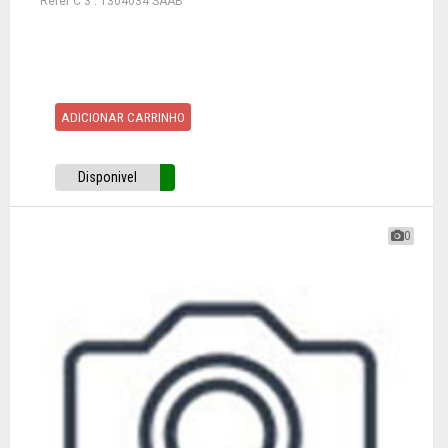
Refer C 3 : 1304034 SAAB
ADICIONAR CARRINHO
Disponivel
0