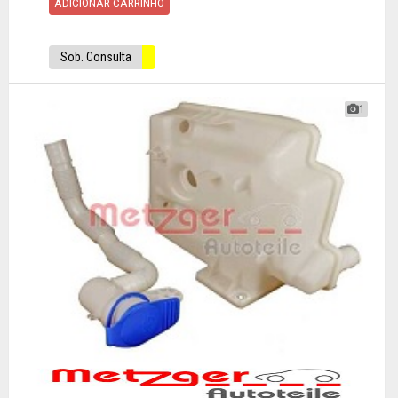
ADICIONAR CARRINHO
Sob. Consulta
1