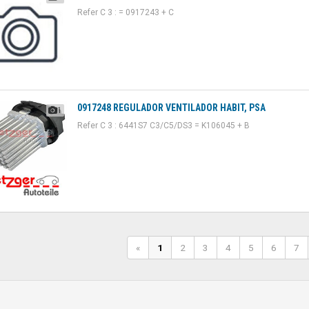
Refer C 3 : = 0917243 + C
0917248 REGULADOR VENTILADOR HABIT, PSA
1
Refer C 3 : 6441S7 C3/C5/DS3 = K106045 + B
«
1
2
3
4
5
6
7