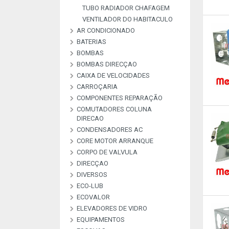
TUBO RADIADOR CHAFAGEM
VENTILADOR DO HABITACULO
AR CONDICIONADO
BATERIAS
COMPRESSORES AC
CONDENSADORES
CONSUMIVEIS
ELEMENTO DE AJUSTE,
EVAPORADOR
FILTROS SECADORES
MAQUINAS E FERRAMENTAS
PRESSOSTATOS
REPARACAO COMPRESSORES
TERMOSTATOS
TUBOS A/C
VALVULAS EXPANSAO
VEDANTES
VENTILADORES
BORBOLETA
BOMBAS
BATERIAS BOOSTERS E PILHAS
BOMBAS DIRECÇAO
BOMBAS ALTA PRESSAO
BOMBAS COMBUSTIVEL
BOMBAS DE VACUO
BOMBAS ESGUICHO
COMMON RAI
CAIXA DE VELOCIDADES
KIT REPARAÇAO BOMBAS
DIREÇAO
CARROÇARIA
COMPONENTES REPARAÇÃO
COMUTADORES COLUNA
MATERIAL DE
PEÇAS REPARAÇAO
PEÇAS REPARAÇÃO
PEÇAS REPARAÇÃO
PLACAS RETIFICADORAS
DIRECAO
ARCONDICIONADO
ALTERNADOR E M
COMPRESSORES A
INJETORES
CONDENSADORES AC
COMUTADORES
CORE MOTOR ARRANQUE
CORPO DE VALVULA
DIRECÇAO
DIVERSOS
ECO-LUB
DESCRIÇAO
DIVERSOS
LIVRE
LIVRE
LIVRE
LIVRE
LIVRE
LIVRE
LIVRE
LIVRE
LIVRE
LIVRE
LIVRE
ECOVALOR
ECOVALOR LUBRIFICANTES
ELEVADORES DE VIDRO
ECOVALOR
EQUIPAMENTOS