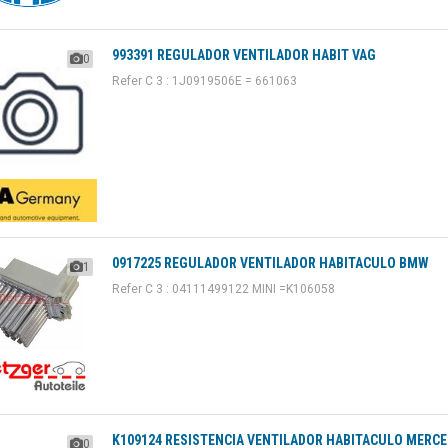
993391 REGULADOR VENTILADOR HABIT VAG
0
Refer C 3 : 1J0919506E = 661063
0917225 REGULADOR VENTILADOR HABITACULO BMW
1
Refer C 3 : 04111499122 MINI =K106058
K109124 RESISTENCIA VENTILADOR HABITACULO MERC
0