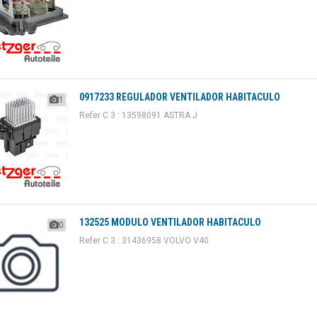
0917233 REGULADOR VENTILADOR HABITACULO
1
Refer C 3 : 13598091 ASTRA J
132525 MODULO VENTILADOR HABITACULO
0
Refer C 3 : 31436958 VOLVO V40