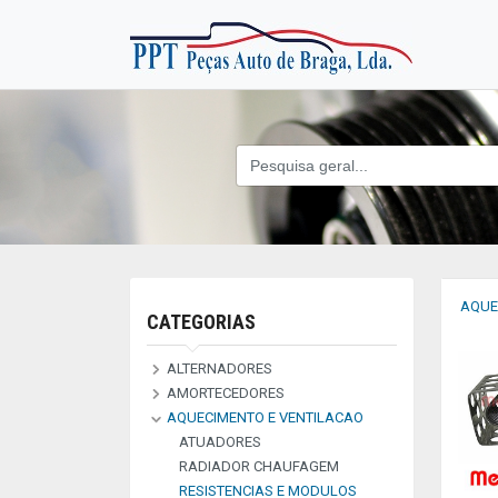
AQUE
CATEGORIAS
ALTERNADORES
AMORTECEDORES
ALTERNADORES
COLETORES
CORREIAS
ESCOVAS
PECAS REPARACAO
PLACAS RETIFICADORAS
POLIES
REGULADORES
ROLAMENTOS
ROTORS
STATORS
SUPORTES ESCOVAS
TAMPAS E APOIOS
VEDANTES
AQUECIMENTO E VENTILACAO
AMORTECEDORES GAS
AMORTECEDORES MALA
SUSPENSÃO PNEUMATICAS
ATUADORES
RADIADOR CHAUFAGEM
RESISTENCIAS E MODULOS