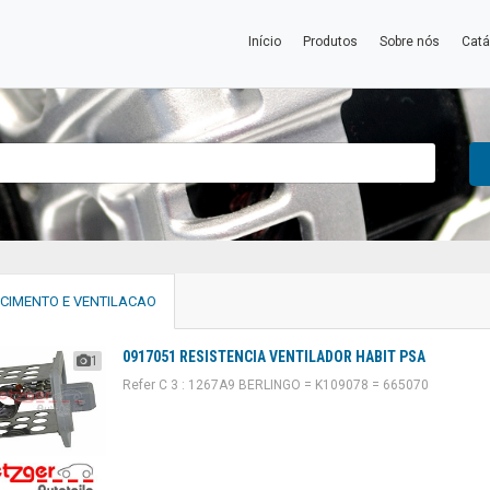
Início
Produtos
Sobre nós
Catá
CIMENTO E VENTILACAO
0917051 RESISTENCIA VENTILADOR HABIT PSA
1
Refer C 3 : 1267A9 BERLINGO = K109078 = 665070