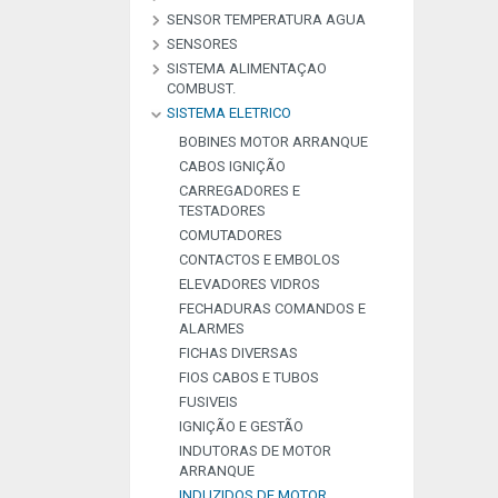
SENSOR TEMPERATURA AGUA
POLIES
ROLAMENTOS
SENSORES
SISTEMA ALIMENTAÇAO
SENSORES PARQUEAMENTO
COMBUST.
SISTEMA ELETRICO
RELE
TUBOS COMBUSTIVEL
BOBINES MOTOR ARRANQUE
CABOS IGNIÇÃO
CARREGADORES E
TESTADORES
COMUTADORES
CONTACTOS E EMBOLOS
ELEVADORES VIDROS
FECHADURAS COMANDOS E
ALARMES
FICHAS DIVERSAS
FIOS CABOS E TUBOS
FUSIVEIS
IGNIÇÃO E GESTÃO
INDUTORAS DE MOTOR
ARRANQUE
INDUZIDOS DE MOTOR