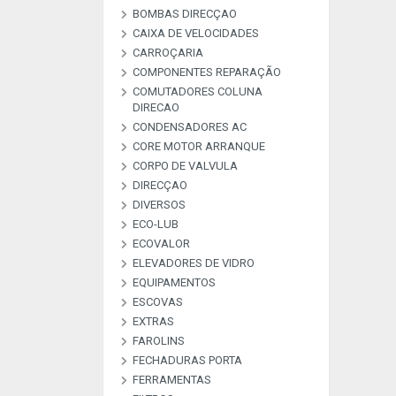
BOMBAS DIRECÇAO
BOMBAS ALTA PRESSAO
BOMBAS COMBUSTIVEL
BOMBAS DE VACUO
BOMBAS ESGUICHO
COMMON RAI
CAIXA DE VELOCIDADES
KIT REPARAÇAO BOMBAS
DIREÇAO
CARROÇARIA
COMPONENTES REPARAÇÃO
COMUTADORES COLUNA
MATERIAL DE
PEÇAS REPARAÇAO
PEÇAS REPARAÇÃO
PEÇAS REPARAÇÃO
PLACAS RETIFICADORAS
DIRECAO
ARCONDICIONADO
ALTERNADOR E M
COMPRESSORES A
INJETORES
CONDENSADORES AC
COMUTADORES
CORE MOTOR ARRANQUE
CORPO DE VALVULA
DIRECÇAO
DIVERSOS
ECO-LUB
DESCRIÇAO
DIVERSOS
LIVRE
LIVRE
LIVRE
LIVRE
LIVRE
LIVRE
LIVRE
LIVRE
LIVRE
LIVRE
LIVRE
ECOVALOR
ECOVALOR LUBRIFICANTES
ELEVADORES DE VIDRO
ECOVALOR
EQUIPAMENTOS
ESCOVAS
CARREGADORES E
MANOMETROS
TESTADORES
EXTRAS
ESCOVAS CARVÃO ALTER E
ESCOVAS LIMPA VIDROS
M/A
FAROLINS
ALARMES & SEGURANÇA
ANTENAS
EXTRAS
FECHADURAS PORTA
FERRAMENTAS