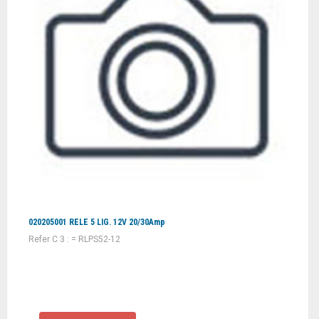
020205001 RELE 5 LIG. 12V 20/30Amp
Refer C 3 : = RLPS52-12