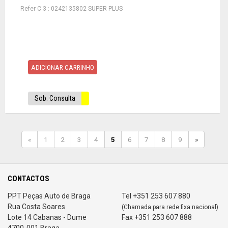
Refer C 3 : 0242135802 SUPER PLUS
ADICIONAR CARRINHO
Sob. Consulta
«
1
2
3
4
5
6
7
8
9
»
CONTACTOS
PPT Peças Auto de Braga
Tel +351 253 607 880
Rua Costa Soares
(Chamada para rede fixa nacional)
Lote 14 Cabanas - Dume
Fax +351 253 607 888
4700-001 Braga