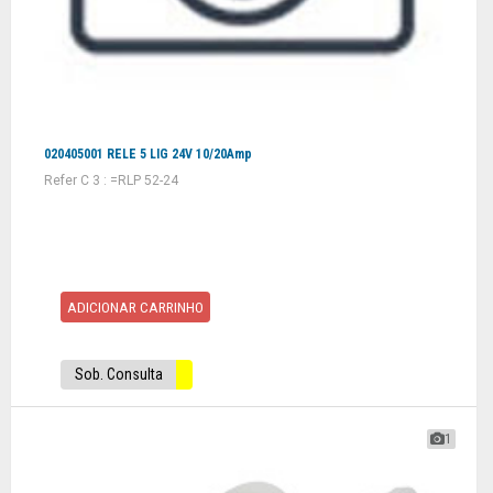
020405001 RELE 5 LIG 24V 10/20Amp
Refer C 3 : =RLP 52-24
ADICIONAR CARRINHO
Sob. Consulta
1