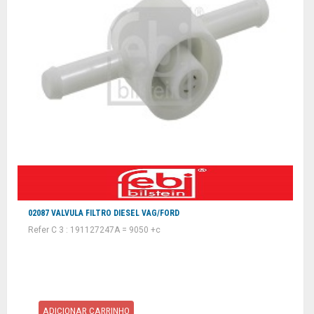
02087 VALVULA FILTRO DIESEL VAG/FORD
Refer C 3 : 191127247A = 9050 +c
ADICIONAR CARRINHO