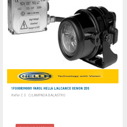
1FO008390001 FAROL HELLA L/ALCANCE XENON 2DS
Refer C 3 : C/LAMPADA BALASTRO