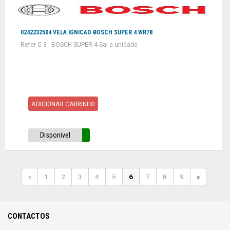
0242232504 VELA IGNICAO BOSCH SUPER 4 WR78
Refer C 3 : BOSCH SUPER 4 Sai a unidade
ADICIONAR CARRINHO
Disponivel
«
1
2
3
4
5
6
7
8
9
»
CONTACTOS